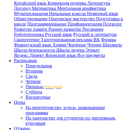
Китайский язык
Коррекция почерка
Литература
Логопед
Математика
Ментальная арифметика
Мультипликация
Начальные классы
Немецкий язык
Обществознание
Ораторское мастерство
Подготовка к
школе
Программирование
Профориентация
Психолог
Развитие памяти
Раннее развитие
Рисование
Робототехника
Русский язык
Русский и литература
Скорочтение
Таргетированная реклама ВК
Физика
Французский язык
Химия
Черчение
Чтение
Шахматы
Школа безопасности
Школа лидера
Этикет
Яндекс.Директ
Японский язык
Все предметы
Расписание
Понедельник
Вторник
Среда
Четверг
Пятница
(сегодня)
Суббота
Воскресенье
Цены
На репетиторство, курсы, развивающие
программы
На тьюторство для студентов по дипломным,
курсовым
Отзывы