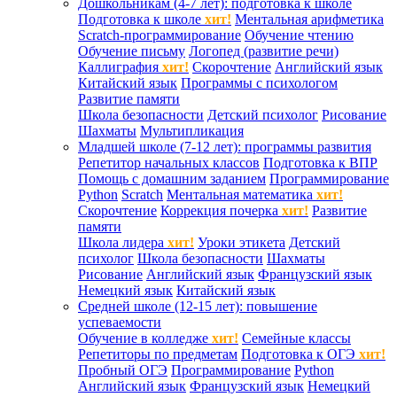
Дошкольникам (4-7 лет): подготовка к школе
Подготовка к школе
хит!
Ментальная арифметика
Scratch-программирование
Обучение чтению
Обучение письму
Логопед (развитие речи)
Каллиграфия
хит!
Скорочтение
Английский язык
Китайский язык
Программы с психологом
Развитие памяти
Школа безопасности
Детский психолог
Рисование
Шахматы
Мультипликация
Младшей школе (7-12 лет): программы развития
Репетитор начальных классов
Подготовка к ВПР
Помощь с домашним заданием
Программирование
Python
Scratch
Ментальная математика
хит!
Скорочтение
Коррекция почерка
хит!
Развитие
памяти
Школа лидера
хит!
Уроки этикета
Детский
психолог
Школа безопасности
Шахматы
Рисование
Английский язык
Французский язык
Немецкий язык
Китайский язык
Средней школе (12-15 лет): повышение
успеваемости
Обучение в колледже
хит!
Семейные классы
Репетиторы по предметам
Подготовка к ОГЭ
хит!
Пробный ОГЭ
Программирование
Python
Английский язык
Французский язык
Немецкий