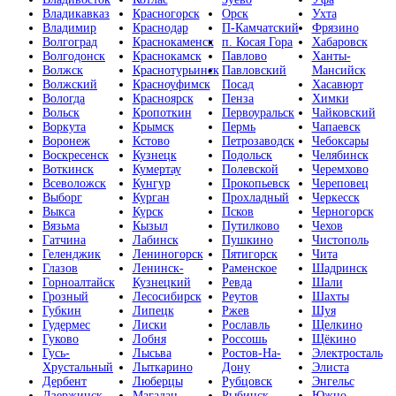
Владикавказ
Красногорск
Орск
Ухта
Владимир
Краснодар
П-Камчатский
Фрязино
Волгоград
Краснокаменск
п. Косая Гора
Хабаровск
Волгодонск
Краснокамск
Павлово
Ханты-
Волжск
Краснотурьинск
Павловский
Мансийск
Волжский
Красноуфимск
Посад
Хасавюрт
Вологда
Красноярск
Пенза
Химки
Вольск
Кропоткин
Первоуральск
Чайковский
Воркута
Крымск
Пермь
Чапаевск
Воронеж
Кстово
Петрозаводск
Чебоксары
Воскресенск
Кузнецк
Подольск
Челябинск
Воткинск
Кумертау
Полевской
Черемхово
Всеволожск
Кунгур
Прокопьевск
Череповец
Выборг
Курган
Прохладный
Черкесск
Выкса
Курск
Псков
Черногорск
Вязьма
Кызыл
Путилково
Чехов
Гатчина
Лабинск
Пушкино
Чистополь
Геленджик
Лениногорск
Пятигорск
Чита
Глазов
Ленинск-
Раменское
Шадринск
Горноалтайск
Кузнецкий
Ревда
Шали
Грозный
Лесосибирск
Реутов
Шахты
Губкин
Липецк
Ржев
Шуя
Гудермес
Лиски
Рославль
Щелкино
Гуково
Лобня
Россошь
Щёкино
Гусь-
Лысьва
Ростов-На-
Электросталь
Хрустальный
Лыткарино
Дону
Элиста
Дербент
Люберцы
Рубцовск
Энгельс
Дзержинск
Магадан
Рыбинск
Южно-