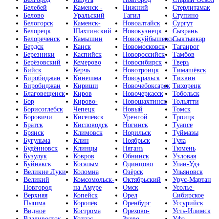
Белебей
Каменск -
Нижний
Стерлитамак
Белово
Уральский
Тагил
Ступино
Белогорск
Каменск-
Новоалтайск
Сургут
Белорецк
Шахтинский
Новокузнецк
Сызрань
Белореченск
Камышин
Новокуйбышевск
Сыктывкар
Бердск
Канск
Новомосковск
Таганрог
Березники
Каспийск
Новороссийск
Тамбов
Берёзовский
Кемерово
Новосибирск
Тверь
Бийск
Керчь
Новотроицк
Тимашёвск
Биробиджан
Кинешма
Новоуральск
Тихвин
Биробиджан
Кириши
Новочебоксарск
Тихорецк
Благовещенск
Киров
Новочеркасск
Тобольск
Бор
Кирово-
Новошахтинск
Тольятти
Борисоглебск
Чепецк
Новый
Томск
Боровичи
Киселёвск
Уренгой
Троицк
Братск
Кисловодск
Ногинск
Туапсе
Брянск
Климовск
Норильск
Туймазы
Бугульма
Клин
Ноябрьск
Тула
Будённовск
Клинцы
Нягань
Тюмень
Бузулук
Ковров
Обнинск
Узловая
Буйнакск
Когалым
Одинцово
Улан-Удэ
Великие Луки
Коломна
Озёрск
Ульяновск
Великий
Комсомольск-
Октябрьский
Урус-Мартан
Новгород
на-Амуре
Омск
Усолье-
Верхняя
Копейск
Орел
Сибирское
Пышма
Королёв
Оренбург
Уссурийск
Видное
Кострома
Орехово-
Усть-Илимск
Владивосток
Котлас
Зуево
Уфа