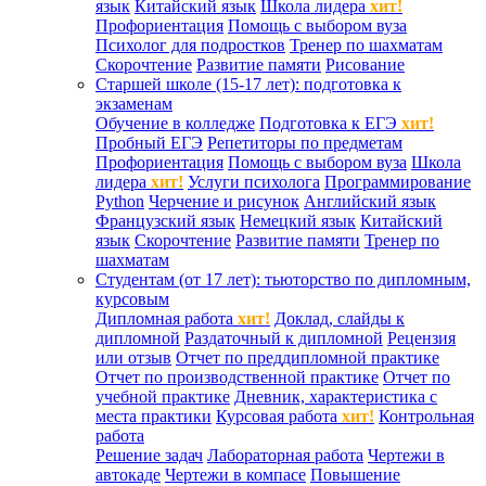
язык
Китайский язык
Школа лидера
хит!
Профориентация
Помощь с выбором вуза
Психолог для подростков
Тренер по шахматам
Скорочтение
Развитие памяти
Рисование
Старшей школе (15-17 лет): подготовка к
экзаменам
Обучение в колледже
Подготовка к ЕГЭ
хит!
Пробный ЕГЭ
Репетиторы по предметам
Профориентация
Помощь с выбором вуза
Школа
лидера
хит!
Услуги психолога
Программирование
Python
Черчение и рисунок
Английский язык
Французский язык
Немецкий язык
Китайский
язык
Скорочтение
Развитие памяти
Тренер по
шахматам
Студентам (от 17 лет): тьюторство по дипломным,
курсовым
Дипломная работа
хит!
Доклад, слайды к
дипломной
Раздаточный к дипломной
Рецензия
или отзыв
Отчет по преддипломной практике
Отчет по производственной практике
Отчет по
учебной практике
Дневник, характеристика с
места практики
Курсовая работа
хит!
Контрольная
работа
Решение задач
Лабораторная работа
Чертежи в
автокаде
Чертежи в компасе
Повышение