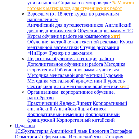
уникальности
Справка о самопроверке
✎ Магазин
готовых материалов для студенческих работ
Взрослым (от 18 лет): курсы по различным
направлениям
Английский для путешественников
Английский
для предпринимателей
Обучение программам 1С
Курсы обучения работе на компьютере
хит!
Обучение настройке контекстной рекламы
Курсы
ментальной математики
Студия рисования
«ИнПро»
Тренер по шахматам
Педагогам: обучение, аттестация, работа
Дополнительное обучение и работа
Методика
скорочтения
Рабочие программы учителям
Методика ментальной арифметики I уровень
Методика ментальной арифметики II уровень
Сертификация по ментальной арифметике
хит!
Организациям: корпоративное обучение,
партнёрство
Практический Яндекс Директ
Корпоративный
английский
Английский для бизнеса
Корпоративный немецкий
Корпоративный
французский
Корпоративный китайский
Педагоги
1С:Бухгалтерия
Английский язык
Биология
География
Геометрия
Информатика
Испанский язык
История