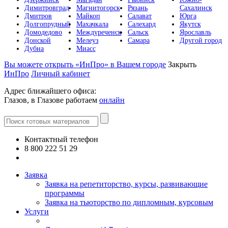
Димитровград
Магнитогорск
Рязань
Сахалинск
Дмитров
Майкоп
Салават
Юрга
Долгопрудный
Махачкала
Салехард
Якутск
Домодедово
Междуреченск
Сальск
Ярославль
Донской
Мелеуз
Самара
Другой город
Дубна
Миасс
Вы можете открыть «ИнПро» в Вашем городе
Закрыть
ИнПро
Личный кабинет
Адрес ближайшего офиса:
Глазов, в Глазове работаем
онлайн
Контактный телефон
8 800 222 51 29
Все контакты
Заявка
Заявка на репетиторство, курсы, развивающие
программы
Заявка на тьюторство по дипломным, курсовым
Услуги