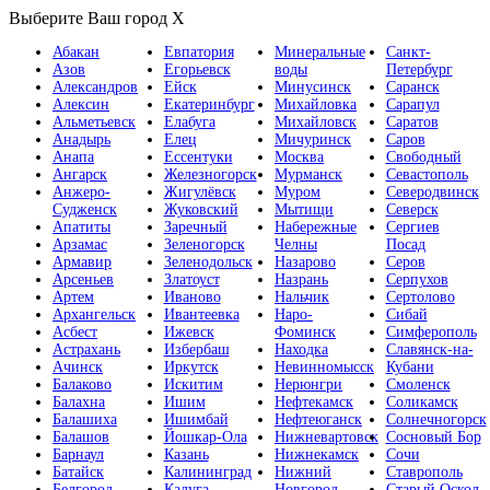
Выберите Ваш город
X
Абакан
Евпатория
Минеральные
Санкт-
Азов
Егорьевск
воды
Петербург
Александров
Ейск
Минусинск
Саранск
Алексин
Екатеринбург
Михайловка
Сарапул
Альметьевск
Елабуга
Михайловск
Саратов
Анадырь
Елец
Мичуринск
Саров
Анапа
Ессентуки
Москва
Свободный
Ангарск
Железногорск
Мурманск
Севастополь
Анжеро-
Жигулёвск
Муром
Северодвинск
Судженск
Жуковский
Мытищи
Северск
Апатиты
Заречный
Набережные
Сергиев
Арзамас
Зеленогорск
Челны
Посад
Армавир
Зеленодольск
Назарово
Серов
Арсеньев
Златоуст
Назрань
Серпухов
Артем
Иваново
Нальчик
Сертолово
Архангельск
Ивантеевка
Наро-
Сибай
Асбест
Ижевск
Фоминск
Симферополь
Астрахань
Избербаш
Находка
Славянск-на-
Ачинск
Иркутск
Невинномысск
Кубани
Балаково
Искитим
Нерюнгри
Смоленск
Балахна
Ишим
Нефтекамск
Соликамск
Балашиха
Ишимбай
Нефтеюганск
Солнечногорск
Балашов
Йошкар-Ола
Нижневартовск
Сосновый Бор
Барнаул
Казань
Нижнекамск
Сочи
Батайск
Калининград
Нижний
Ставрополь
Белгород
Калуга
Новгород
Старый Оскол